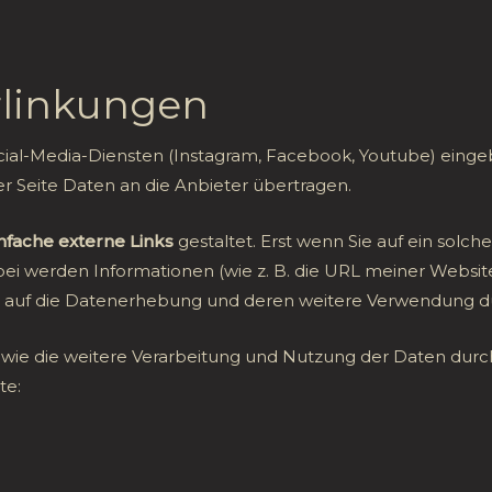
erlinkungen
cial-Media-Diensten (Instagram, Facebook, Youtube) eingeb
der Seite Daten an die Anbieter übertragen.
nfache externe Links
gestaltet. Erst wenn Sie auf ein solch
abei werden Informationen (wie z. B. die URL meiner Websit
ss auf die Datenerhebung und deren weitere Verwendung d
e die weitere Verarbeitung und Nutzung der Daten durch
te:
om/519522125107875
/about/privacy/